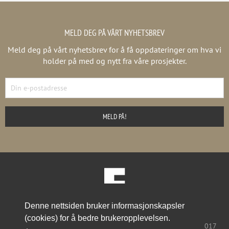
MELD DEG PÅ VÅRT NYHETSBREV
Meld deg på vårt nyhetsbrev for å få oppdateringer om hva vi
holder på med og nytt fra våre prosjekter.
Denne nettsiden bruker informasjonskapsler
Prosjekter
Aktuelt
Om oss
Kontakt
(cookies) for å bedre brukeropplevelsen.
office@arkcubus.no
| 55 21 44 00 | Halfdan Kjerulfs gate 4, 5017