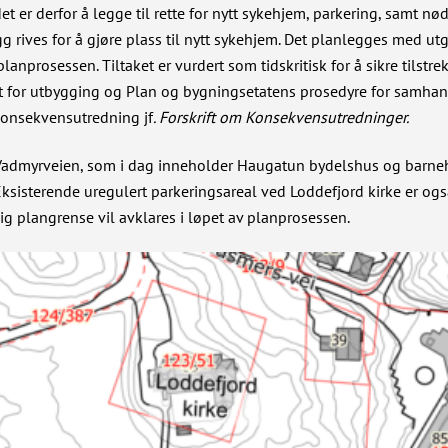
 er derfor å legge til rette for nytt sykehjem, parkering, samt nø
ygg rives for å gjøre plass til nytt sykehjem. Det planlegges med
planprosessen. Tiltaket er vurdert som tidskritisk for å sikre tils
 for utbygging og Plan og bygningsetatens prosedyre for samhandl
konsekvensutredning jf
. Forskrift om Konsekvensutredninger.
dmyrveien, som i dag inneholder Haugatun bydelshus og barneh
ksisterende uregulert parkeringsareal ved Loddefjord kirke er o
ig plangrense vil avklares i løpet av planprosessen.