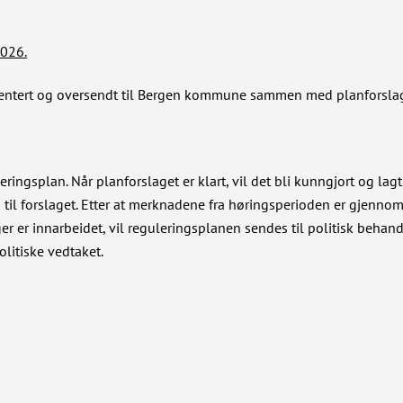
2026.
mentert og oversendt til Bergen kommune sammen med planforslag
eringsplan. Når planforslaget er klart, vil det bli kunngjort og lag
g til forslaget. Etter at merknadene fra høringsperioden er gjennom
er er innarbeidet, vil reguleringsplanen sendes til politisk behand
olitiske vedtaket.