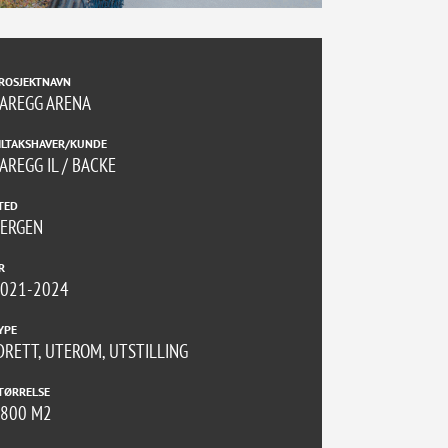
ROSJEKTNAVN
AREGG ARENA
ILTAKSHAVER/KUNDE
AREGG IL / BACKE
TED
ERGEN
R
021-2024
YPE
DRETT, UTEROM, UTSTILLING
TØRRELSE
4800 M2