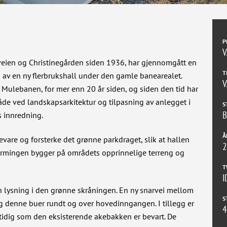
P
V
eien og Christinegården siden 1936, har gjennomgått en
T
av en ny flerbrukshall under den gamle banearealet.
V
 Mulebanen, for mer enn 20 år siden, og siden den tid har
både ved landskapsarkitektur og tilpasning av anlegget i
S
B
s innredning.
Å
evare og forsterke det grønne parkdraget, slik at hallen
2
formingen bygger på områdets opprinnelige terreng og
T
I
lysning i den grønne skråningen. En ny snarvei mellom
S
og denne buer rundt og over hovedinngangen. I tillegg er
tidig som den eksisterende akebakken er bevart. De