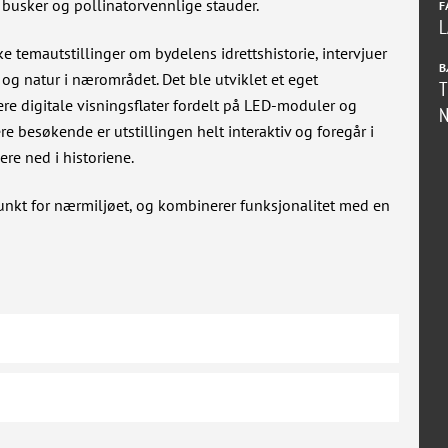
 busker og pollinatorvennlige stauder.
F
L
e temautstillinger om bydelens idrettshistorie, intervjuer
B
og natur i nærområdet. Det ble utviklet et eget
T
ere digitale visningsflater fordelt på LED-moduler og
ere besøkende er utstillingen helt interaktiv og foregår i
re ned i historiene.
unkt for nærmiljøet, og kombinerer funksjonalitet med en