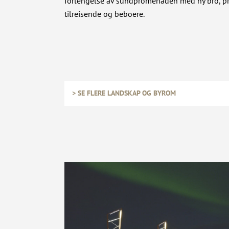
forlengelse av sundpromenaden med ny bro, pr
tilreisende og beboere.
> SE FLERE LANDSKAP OG BYROM