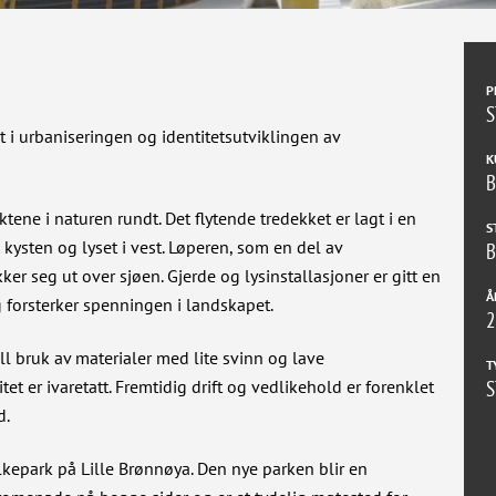
P
 urbaniseringen og identitetsutviklingen av
K
e i naturen rundt. Det flytende tredekket er lagt i en
S
kysten og lyset i vest. Løperen, som en del av
r seg ut over sjøen. Gjerde og lysinstallasjoner er gitt en
Å
g forsterker spenningen i landskapet.
ll bruk av materialer med lite svinn og lave
T
t er ivaretatt. Fremtidig drift og vedlikehold er forenklet
d.
lkepark på Lille Brønnøya. Den nye parken blir en