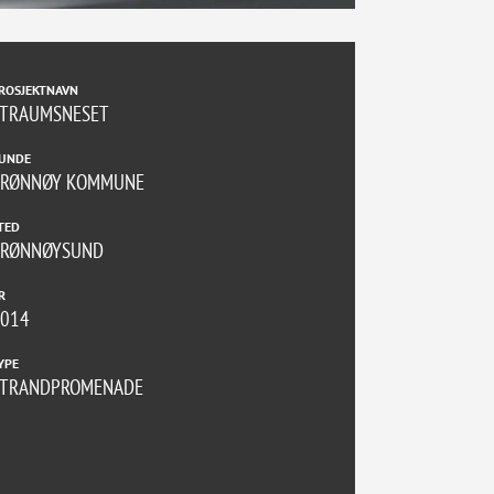
ROSJEKTNAVN
STRAUMSNESET
UNDE
BRØNNØY KOMMUNE
TED
BRØNNØYSUND
R
2014
YPE
STRANDPROMENADE