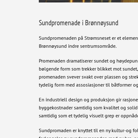
Sundpromenade i Brønnøysund
Sundpromenaden på Strømsneset er et element i
Brønnøysund indre sentrumsområde.
Promenaden dramatiserer sundet og høydepunkten
bølgende form som trekker blikket mot sundet, 
promenaden svever svakt over plassen og strekke
tydelig form med assosiasjoner til båtformer o
En industriell design og produksjon gir rasjone
byggekostnader samtidig som kvalitet og solidite
samtidig som et tydelig visuelt grep er oppnåd
Sundpromaden er knyttet til en ny kultur-og fo