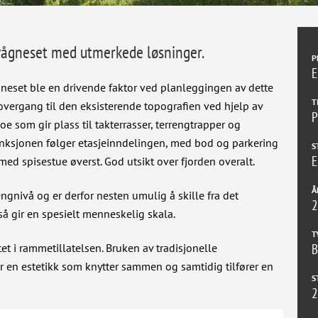
svågneset med utmerkede løsninger.
P
E
neset ble en drivende faktor ved planleggingen av dette
T
 overgang til den eksisterende topografien ved hjelp av
P
e som gir plass til takterrasser, terrengtrapper og
unksjonen følger etasjeinndelingen, med bod og parkering
S
E
ed spisestue øverst. God utsikt over fjorden overalt.
Å
gnivå og er derfor nesten umulig å skille fra det
2
 gir en spesielt menneskelig skala.
T
t i rammetillatelsen. Bruken av tradisjonelle
B
 en estetikk som knytter sammen og samtidig tilfører en
S
2