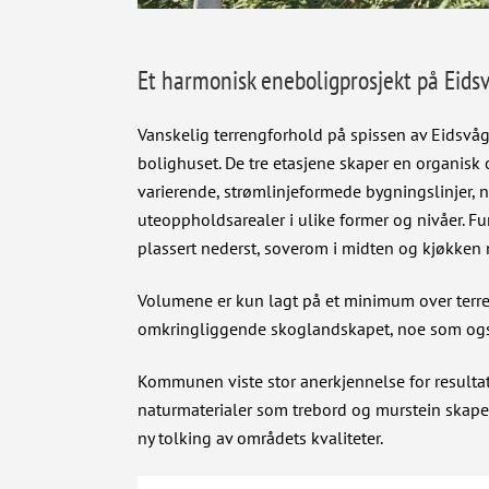
Et harmonisk eneboligprosjekt på Eid
Vanskelig terrengforhold på spissen av Eidsvåg
bolighuset. De tre etasjene skaper en organisk
varierende, strømlinjeformede bygningslinjer, no
uteoppholdsarealer i ulike former og nivåer. F
plassert nederst, soverom i midten og kjøkken m
Volumene er kun lagt på et minimum over terren
omkringliggende skoglandskapet, noe som også
Kommunen viste stor anerkjennelse for resultate
naturmaterialer som trebord og murstein skaper
ny tolking av områdets kvaliteter.