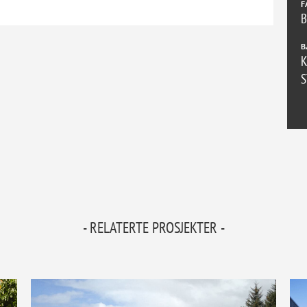
F
B
K
S
- RELATERTE PROSJEKTER -