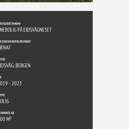
ROSJEKTNAVN
NEBOLIG PÅ EIDSVÅGNESET
ILTAKSHAVER/KUNDE
RIVAT
TED
IDSVÅG, BERGEN
R
019 - 2023
YPE
OLIG
TØRRELSE
00 M²