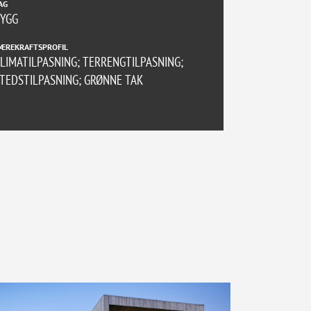
AG
BYGG
ÆREKRAFTSPROFIL
LIMATILPASNING; TERRENGTILPASNING;
TEDSTILPASNING; GRØNNE TAK