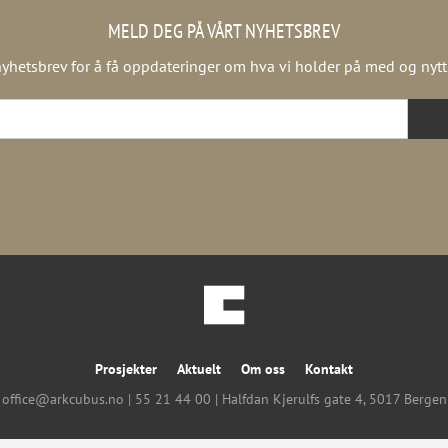
MELD DEG PÅ VÅRT NYHETSBREV
yhetsbrev for å få oppdateringer om hva vi holder på med og nytt f
Prosjekter
Aktuelt
Om oss
Kontakt
office@arkcubus.no
| 55 21 44 00 | Halfdan Kjerulfs gate 4, 5017 Bergen