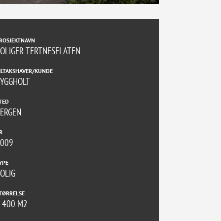
ROSJEKTNAVN
OLIGER TERTNESFLATEN
ILTAKSHAVER/KUNDE
BYGGHOLT
TED
ERGEN
R
2009
YPE
OLIG
TØRRELSE
 400 M2