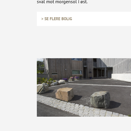
sval mot morgensol i øst.
> SE FLERE BOLIG