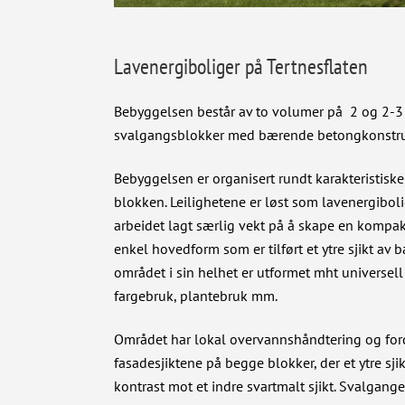
Lavenergiboliger på Tertnesflaten
Bebyggelsen består av to volumer på 2 og 2-3 et
svalgangsblokker med bærende betongkonstruksj
Bebyggelsen er organisert rundt karakteristiske 
blokken. Leilighetene er løst som lavenergiboli
arbeidet lagt særlig vekt på å skape en kompa
enkel hovedform som er tilført et ytre sjikt av
området i sin helhet er utformet mht universell 
fargebruk, plantebruk mm.
Området har lokal overvannshåndtering og for
fasadesjiktene på begge blokker, der et ytre sjik
kontrast mot et indre svartmalt sjikt. Svalgan