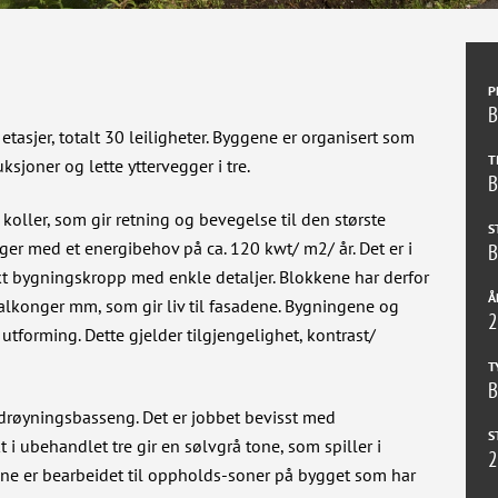
P
B
asjer, totalt 30 leiligheter. Byggene er organisert som
T
oner og lette yttervegger i tre.
koller, som gir retning og bevegelse til den største
S
ger med et energibehov på ca. 120 kwt/ m2/ år. Det er i
B
kt bygningskropp med enkle detaljer. Blokkene har derfor
Å
 balkonger mm, som gir liv til fasadene. Bygningene og
utforming. Dette gjelder tilgjengelighet, kontrast/
T
B
drøyningsbasseng. Det er jobbet bevisst med
S
t i ubehandlet tre gir en sølvgrå tone, som spiller i
2
gene er bearbeidet til oppholds-soner på bygget som har