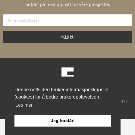
holder på med og nytt fra våre prosjekter.
Denne nettsiden bruker informasjonskapsler
Prosjekter
Aktuelt
Om oss
Kontakt
(cookies) for å bedre brukeropplevelsen.
office@arkcubus.no
| 55 21 44 00 | Halfdan Kjerulfs gate 4, 5017
Les mer
Bergen
Jeg forstår!
Personvernerklæring
| Arkitektgruppen CUBUS AS © 2019 | Nettsted
levert av
KODEKS