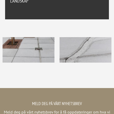
LANDSKAP
MELD DEG PÅ VÅRT NYHETSBREV
Meld deg på vårt nyhetsbrev for å få oppdateringer om hva vi