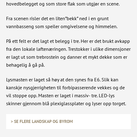
hovedbelegget og som store flak som utgjør en scene.
Fra scenen risler det en liten”bekk” ned i en grunt
vannbasseng som speiler omgivelsene og himmelen.
På ett felt er det lagt et belegg i tre. Her er det brukt avkapp
fra den lokale laftenæringen. Trestokker i ulike dimensjoner
er lagt ut som trebrostein og danner et mykt dekke som er
behagelig å gå på.
Lysmasten er laget så høy at den synes fra E6. Slik kan
kanskje nysgjerrigheten til forbipasserende vekkes og de
vil stoppe opp. Masten er laget i massiv- tre. LED-lys
skinner gjennom blå plexiglassplater og lyser opp torget.
> SE FLERE LANDSKAP OG BYROM