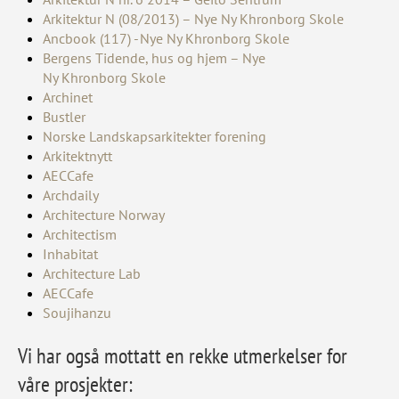
Arkitektur N (08
/
2013) – Nye Ny
Khronborg
Skole
Ancbook
(117) - Nye N
y
Khronborg
Skole
Bergens Tidende, hus
og hjem – Nye
Ny
Khronborg
Skole
Archinet
Bustl
e
r
Norske Lands
k
apsarkitekter forening
Arkitektnytt
AECC
a
fe
Archd
a
ily
Architectu
r
e Norway
Architect
i
sm
Inhab
i
tat
Architecture La
b
AE
C
Cafe
Souj
i
hanzu
Vi har også mottatt en rekke utmerkelser for
våre prosjekter: