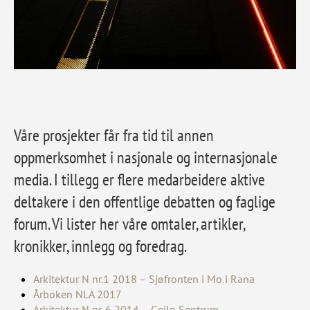
Våre prosjekter får fra tid til annen
oppmerksomhet i nasjonale og internasjonale
media. I tillegg er flere medarbeidere aktive
deltakere i den offentlige debatten og faglige
forum. Vi lister her våre omtaler, artikler,
kronikker, innlegg og foredrag.
Arkitektur N nr.1 2018 – Sjøfronten i Mo i Rana
Årboken NLA 2017
Arkitektur N nr. 6 2014 –
G
eilo Sentrum