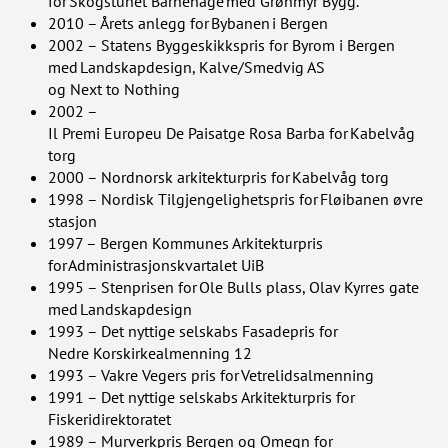
for Skogstunet Barnehage med Grønmyr Bygg.
2010 – Årets anlegg for Bybanen i Bergen
2002 – Statens Byggeskikkspris for Byrom i Bergen
med Landskapdesign, Kalve/Smedvig AS
og Next to Nothing
2002 –
Il Premi Europeu De Paisatge Rosa Barba for Kabelvåg
torg
2000 – Nordnorsk arkitekturpris for Kabelvåg torg
1998 – Nordisk Tilgjengelighetspris for Fløibanen øvre
stasjon
1997 – Bergen Kommunes Arkitekturpris
for Administrasjonskvartalet UiB
1995 – Stenprisen for Ole Bulls plass, Olav Kyrres gate
med Landskapdesign
1993 – Det nyttige selskabs Fasadepris for
Nedre Korskirkealmenning 12
1993 – Vakre Vegers pris for Vetrelidsalmenning
1991 – Det nyttige selskabs Arkitekturpris for
Fiskeridirektoratet
1989 – Murverkpris Bergen og Omegn for