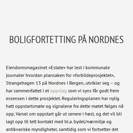
BOLIGFORTETTING PÅ NORDNES
Eiendomsmagasinet «Estate» har lest i kommunale
journaler hvordan plansaken for «forbildeprosjektet»,
Strangehagen 13 på Nordnes i Bergen, utvikler seg – og
har sammenfattet i et
oppslag
som vi syns får godt frem
essensen i dette prosjektet. Reguleringsplanen har nylig
hatt oppstartsmøte og signalene fra dette møtet følges nå
opp. Varsel om oppstart går ut senere i høst, og det vil bli
lagt opp til tett kontakt med bl.a. bydel/nærmiljø og
antikvariske myndigheter, samtidig som vi fortsetter det